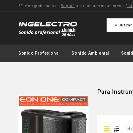
*Envíos gratis solo en
Bogotá
por compras superiores a
$14
Sonido Profesional
Sonido Ambiental
Soni
Para Instru
Ha