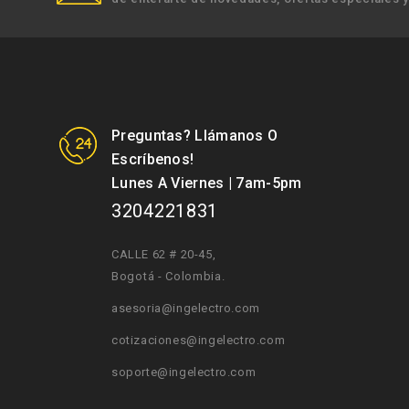
Preguntas? Llámanos O
Escríbenos!
Lunes A Viernes | 7am-5pm
3204221831
CALLE 62 # 20-45
,
Bogotá - Colombia.
asesoria@ingelectro.com
cotizaciones@ingelectro.com
soporte@ingelectro.com