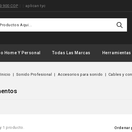
9.900 COP
:: :: aplican tyc
Ofertas
Especiale
Registra
do Home Y Personal
Todas Las Marcas
Herramientas
Inicio
Sonido Profesional
Accesorios para sonido
Cables y co
mentos
y 1 producto.
Ordenar 