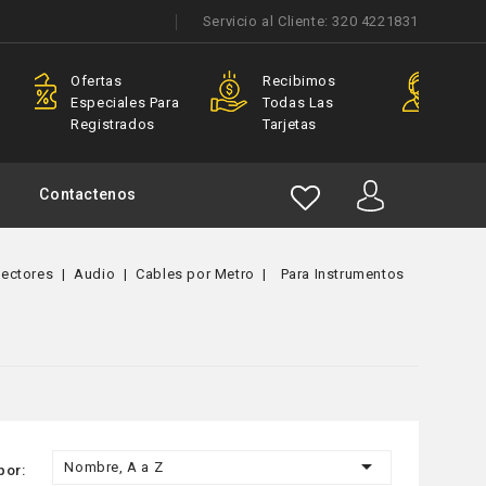
Servicio al Cliente:
320 4221831
Recibimos
Asesorías
s Para
Todas Las
Profesionales
dos
Tarjetas
Contactenos
nectores
Audio
Cables por Metro
Para Instrumentos

Nombre, A a Z
por: