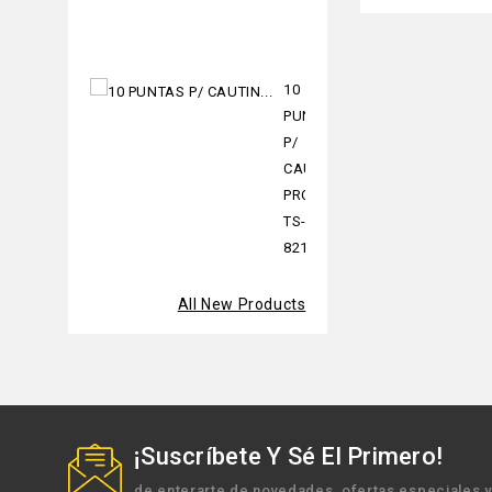
UCP-
376TX
10
PUNTAS
P/
CAUTIN
PROSKIT
TS-
821X10T
All New Products
¡Suscríbete Y Sé El Primero!
de enterarte de novedades, ofertas especiales 