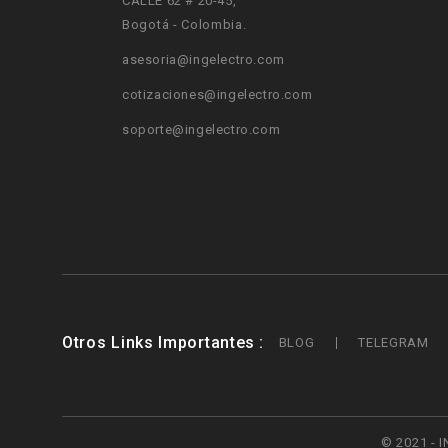
CALLE 62 # 20-45
,
Bogotá - Colombia.
asesoria@ingelectro.com
cotizaciones@ingelectro.com
soporte@ingelectro.com
Otros Links Importantes
BLOG
TELEGRAM
© 2021 - I