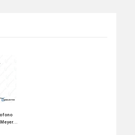
rofono
Meyer...