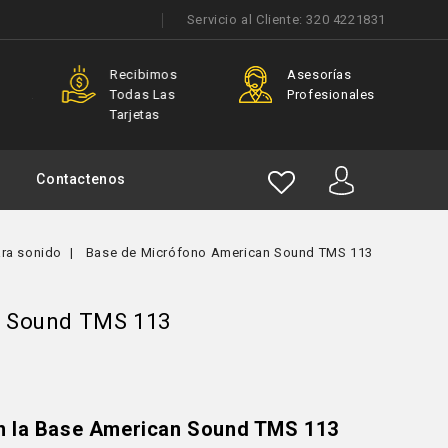
Servicio al Cliente:
320 4221831
Recibimos
Asesorías
 Para
Todas Las
Profesionales
s
Tarjetas
Contactenos
ra sonido
Base de Micrófono American Sound TMS 113
n Sound TMS 113
on la Base American Sound TMS 113