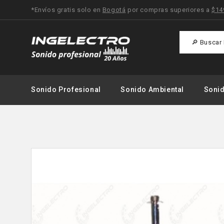
*Envíos gratis solo en
Bogotá
por compras superiores a
$14
Sonido Profesional
Sonido Ambiental
Soni