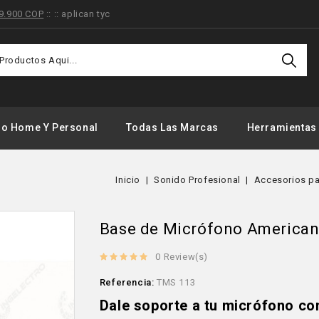
9.900 COP
:: :: aplican tyc
Ofertas
Especiales
Registrado
do Home Y Personal
Todas Las Marcas
Herramientas
Inicio
Sonido Profesional
Accesorios pa
Base de Micrófono America
0 Review(s)
Referencia:
TMS 113
Dale soporte a tu micrófono c