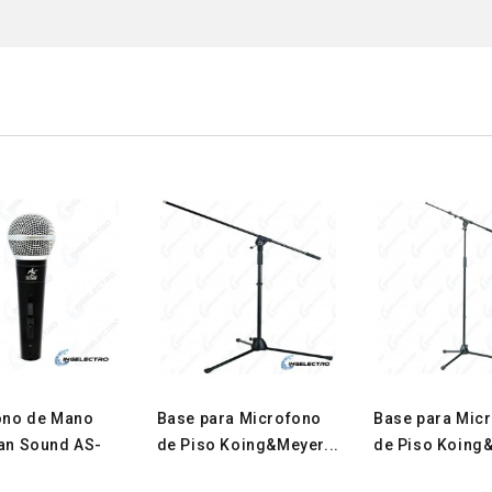
ono de Mano
Base para Microfono
Base para Mic
an Sound AS-
de Piso Koing&Meyer...
de Piso Koing&