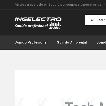
*Envíos gratis solo en
Bogotá
por compras superiores a
$14
Sonido Profesional
Sonido Ambiental
Soni