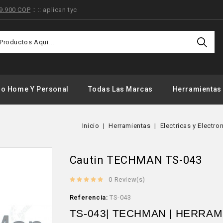
9.900 COP
:: :: aplican tyc
Ofertas
Especiales
Registrado
do Home Y Personal
Todas Las Marcas
Herramientas
Inicio
Herramientas
Electricas y Electro
Cautin TECHMAN TS-043
0 Review(s)
Referencia:
TS-043
TS-043| TECHMAN | HERRA