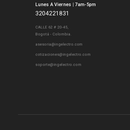
Lunes A Viernes | 7am-5pm
3204221831
CALLE 62 # 20-45
,
Bogotá - Colombia.
asesoria@ingelectro.com
cotizaciones@ingelectro.com
soporte@ingelectro.com