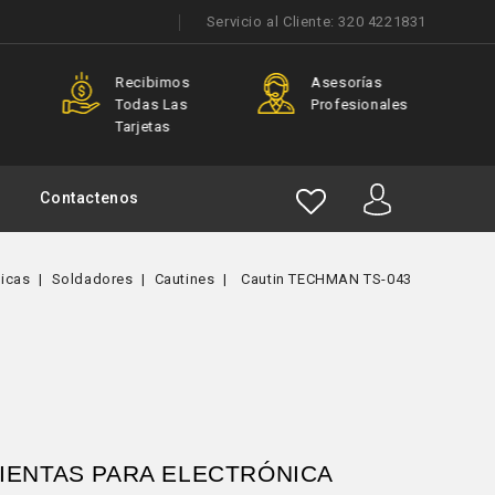
Servicio al Cliente:
320 4221831
Recibimos
Asesorías
 Para
Todas Las
Profesionales
s
Tarjetas
Contactenos
nicas
Soldadores
Cautines
Cautin TECHMAN TS-043
MIENTAS PARA ELECTRÓNICA