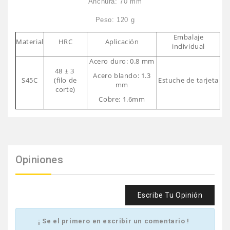
Anchura: 70 mm
Peso: 120 g
Embalaje
Material
HRC
Aplicación
individual
Acero duro: 0.8 mm
48 ± 3
Acero blando: 1.3
S45C
(filo de
Estuche de tarjeta
mm
corte)
Cobre: ​​1.6mm
Opiniones
Escribe Tu Opinión
¡ Se el primero en escribir un comentario !