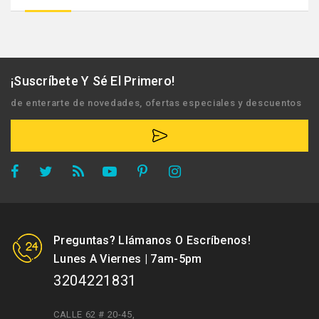
¡Suscríbete Y Sé El Primero!
de enterarte de novedades, ofertas especiales y descuentos
Preguntas? Llámanos O Escríbenos!
Lunes A Viernes | 7am-5pm
3204221831
CALLE 62 # 20-45
,