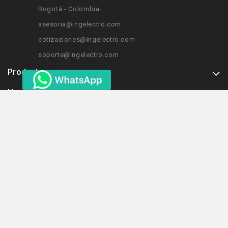
Bogotá - Colombia.
asesoria@ingelectro.com
cotizaciones@ingelectro.com
soporte@ingelectro.com
Productos
Nuestra Empresa
Cliente
Recibimos Todas Las Tarjetas
Ver Más
Estamos Tambien En: