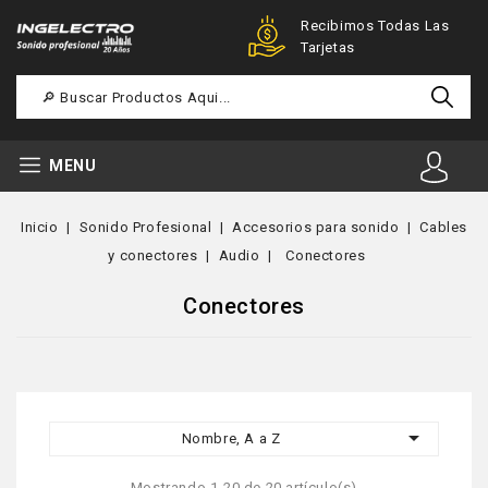
Ofertas Especiales Para
Recibimos Todas Las
Registrados
Tarjetas
MENU
Inicio
Sonido Profesional
Accesorios para sonido
Cables
y conectores
Audio
Conectores
Conectores

Nombre, A a Z
Mostrando 1-20 de 20 artículo(s)