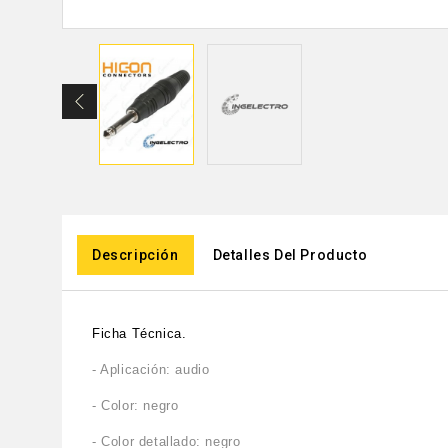
Descripción
Detalles Del Producto
Ficha Técnica.
- Aplicación: audio
- Color: negro
- Color detallado: negro