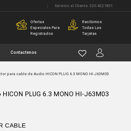
Servicio al Cliente:
320 4221831
Ofertas
Recibimos
Especiales Para
Todas Las
Registrados
Tarjetas
Contactenos
tor para cable de Audio HICON PLUG 6.3 MONO HI-J63M03
io HICON PLUG 6.3 MONO HI-J63M03
ER CABLE