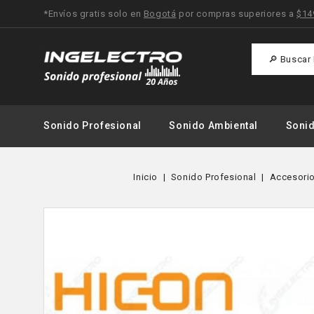
*Envíos gratis solo en
Bogotá
por compras superiores a
$14
Sonido Profesional
Sonido Ambiental
Soni
Inicio
Sonido Profesional
Accesorio