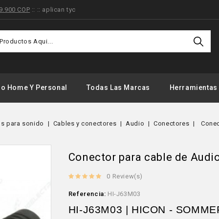
9.900 COP
:: :: aplican tyc
do Home Y Personal
Todas Las Marcas
Herramientas
s para sonido
Cables y conectores
Audio
Conectores
Conec
Conector para cable de Aud
0 Review(s)
Referencia:
HI-J63M03
HI-J63M03 | HICON - SOMM