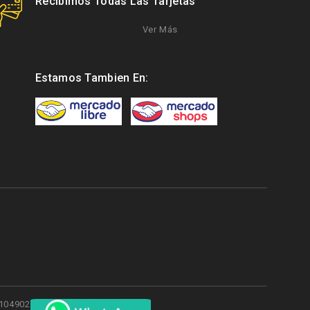
Recibimos Todas Las Tarjetas
Ver Más
Estamos Tambien En:
 3104902598