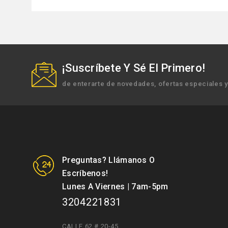
¡Suscríbete Y Sé El Primero!
de enterarte de novedades, ofertas especiales 
Preguntas? Llámanos O
Escríbenos!
Lunes A Viernes | 7am-5pm
3204221831
CALLE 62 # 20-45
,